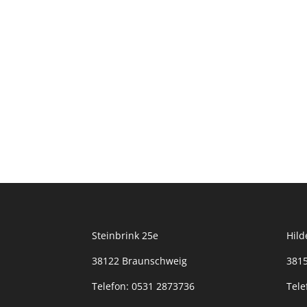
Steinbrink 25e
Hild
38122 Braunschweig
3815
Telefon:
0531 2873736
Tele