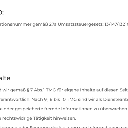
D:
kationsnummer gemäß 27a Umsatzsteuergesetz: 13/147/1321
alte
d wir gemäß § 7 Abs.1 TMG für eigene Inhalte auf diesen Se
rantwortlich. Nach §§ 8 bis 10 TMG sind wir als Diensteanb
elte oder gespeicherte fremde Informationen zu überwach
e rechtswidrige Tätigkeit hinweisen.
tfernung oder Sperrung der Nutzung von Informationen na