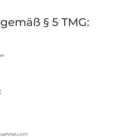
gemäß § 5 TMG:
er
:
-kuehnel.com